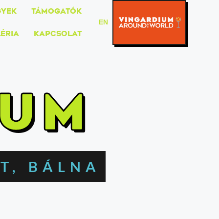
Kattints
GYEK
TÁMOGATÓK
ide
EN
ÉRIA
KAPCSOLAT
IUM
T, BÁLNA