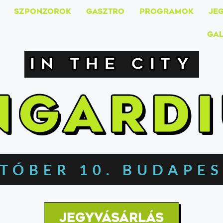
SZPONZOROK
GASZTRO
PROGRAMOK
JE
GAL
IN THE CITY
NGARD
KTÓBER 10. BUDAPES
jegyvásárlás