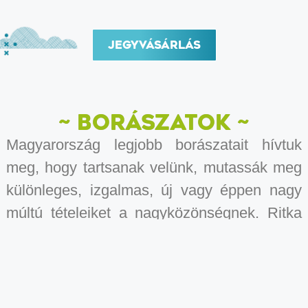
jegyvásárlás
~ BORÁSZATOK ~
Magyarország legjobb borászatait hívtuk
meg, hogy tartsanak velünk, mutassák meg
különleges, izgalmas, új vagy éppen nagy
múltú tételeiket a nagyközönségnek. Ritka
alkalmak egyike, hogy ilyen széles körben,
kedvünk szerint járhatjuk körbe
Magyarország borvidékeit és hasonlíthatjuk
össze a jobbnál jobb tételeket.